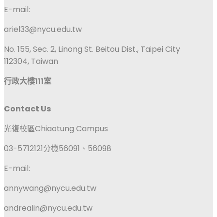
E-mail:
ariel33@nycu.edu.tw
No. 155, Sec. 2, Linong St. Beitou Dist., Taipei City
112304, Taiwan
行政大樓111室
Contact Us
光復校區Chiaotung Campus
03-5712121分機56091、56098
E-mail:
annywang@nycu.edu.tw
andrealin@nycu.edu.tw