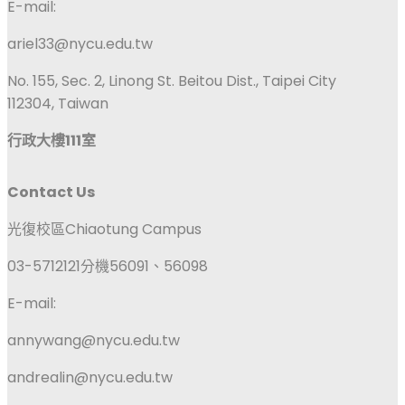
E-mail:
ariel33@nycu.edu.tw
No. 155, Sec. 2, Linong St. Beitou Dist., Taipei City
112304, Taiwan
行政大樓111室
Contact Us
光復校區Chiaotung Campus
03-5712121分機56091、56098
E-mail:
annywang@nycu.edu.tw
andrealin@nycu.edu.tw