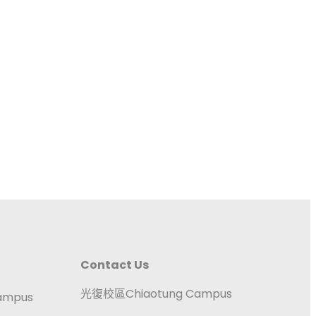
Contact Us
光復校區Chiaotung Campus
ampus